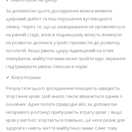
За допомогою цього дослідження можна виявити
цукровий діабет та інші порушення вуглеводного
обміну. Через те, що ці захворювання не проявляються
на ранній стадії, вони в подальшому можуть вплинути
на розвиток дитини в утробі і призвести до розвитку
патологій. Якщо рівень цукру підвищений на етапі
планування, майбутня мама може пройти курс лікування
і підтримувати рівень глюкози в нормі.
✓
Коагулограма
Результати цього дослідження показують швидкість
згортання крові. Цей аналіз також вважається одним з
основних. Адже пологи (природні або за допомогою
кесаревого розтину) припускають втрату крові. І якщо
кров у вагітної згортається повільно, це несе ризик для
здоров’я і навіть життя майбутньої мами. Саме тому