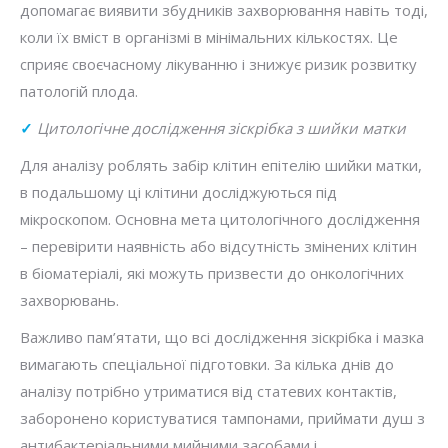
допомагає виявити збудників захворювання навіть тоді,
коли їх вміст в організмі в мінімальних кількостях. Це
сприяє своєчасному лікуванню і знижує ризик розвитку
патологій плода.
✓
Цитологічне дослідження зіскрібка з шийки матки
Для аналізу роблять забір клітин епітелію шийки матки,
в подальшому ці клітини досліджуються під
мікроскопом. Основна мета цитологічного дослідження
– перевірити наявність або відсутність змінених клітин
в біоматеріалі, які можуть призвести до онкологічних
захворювань.
Важливо пам’ятати, що всі дослідження зіскрібка і мазка
вимагають спеціальної підготовки. За кілька днів до
аналізу потрібно утриматися від статевих контактів,
заборонено користуватися тампонами, приймати душ з
антибактеріальними мийними засобами і