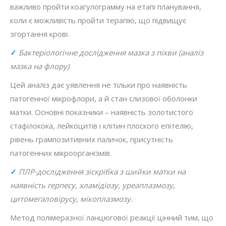
важливо пройти коагулограмму на етапі планування,
коли є можливість пройти терапію, що підвищує
згортання крові.
✓
Бактеріологічне дослідження мазка з піхви (аналіз
мазка на флору)
Цей аналіз дає уявлення не тільки про наявність
патогенної мікрофлори, а й стан слизової оболонки
матки. Основні показники – наявність золотистого
стафілокока, лейкоцитів і клітин плоского епітелію,
рівень грампозитивних паличок, присутність
патогенних мікроорганізмів.
✓
ПЛР-дослідження зіскрібка з шийки матки на
наявність герпесу, хламідіозу, уреаплазмозу,
цитомегаловірусу, мікоплазмозу.
Метод полімеразної ланцюгової реакції цінний тим, що