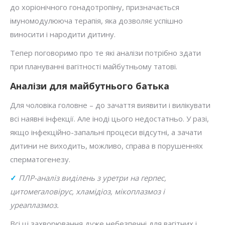
до хоріонічного гонадотропіну, призначається
імуномодулююча терапія, яка дозволяє успішно
виносити і народити дитину.
Тепер поговоримо про те які аналізи потрібно здати
при плануванні вагітності майбутньому татові.
Аналізи для майбутнього батька
Для чоловіка головне – до зачаття виявити і вилікувати
всі наявні інфекції. Але іноді цього недостатньо. У разі,
якщо інфекційно-запальні процеси відсутні, а зачати
дитини не виходить, можливо, справа в порушеннях
сперматогенезу.
✓
ПЛР-аналіз виділень з уретри на герпес,
цитомегаловірус, хламідіоз, мікоплазмоз і
уреаплазмоз.
Всі ці захворювання дуже небезпечні для вагітних і