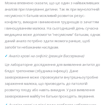
Можна впевнено сказати, що це один з найважливіших
аналізів при плануванні дитини. Так як при імунологічній
несумісності батьків можливий розвиток резус-
конфлікту, викидня і виникнення труднощів із зачаттям
і виношуванням малюка. На сьогоднішній день сучасна
медицина може допомогти “несумісним” батькам, однак
даний аналіз потрібно здати якомога раніше, щоб
запобігти небажаним наслідкам.
✓
Аналіз крові на сифіліс (реакція Вассермана)
Це лабораторне дослідження для виявлення антитіл до
блідої трепонеми (збудника інфекції). Дане
захворювання може спровокувати внутрішньоутробне
зараження малюка, що призводить до патологій
розвитку плоду або навіть викидня. У разі виявлення
захворювання майбутні батьки проходять лікування.
✓
Аналізи крові на різні види особливо небезпечних