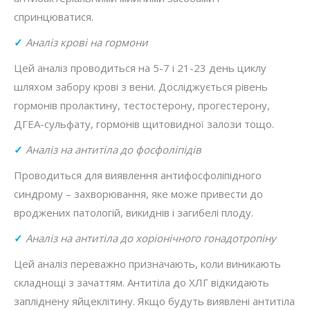
спринцюватися.
✓
Аналіз крові на гормони
Цей аналіз проводиться на 5-7 і 21-23 день циклу
шляхом забору крові з вени. Досліджується рівень
гормонів пролактину, тестостерону, прогестерону,
ДГЕА-сульфату, гормонів щитовидної залози тощо.
✓
Аналіз на антитіла до фосфоліпідів
Проводиться для виявлення антифосфоліпідного
синдрому – захворювання, яке може привести до
вроджених патологій, викиднів і загибелі плоду.
✓
Аналіз на антитіла до хоріонічного гонадотропіну
Цей аналіз переважно призначають, коли виникають
складнощі з зачаттям. Антитіла до ХЛГ відкидають
запліднену яйцеклітину. Якщо будуть виявлені антитіла