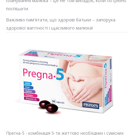
планування малюка – це не той випадок, коли потрібно
поспішати.
Важливо пам’ятати, що здорові батьки – запорука
здорової вагітності і щасливого малюка!
Прегна-5 - комбінація 5-ти життєво необхідних і сумісних