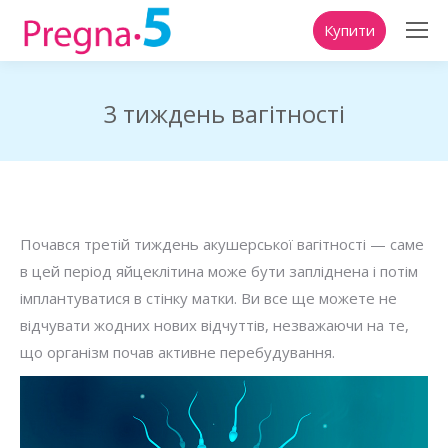
Купити
3 тиждень вагітності
You are here:
Почався третій тиждень акушерської вагітності — саме
в цей період яйцеклітина може бути запліднена і потім
імплантуватися в стінку матки. Ви все ще можете не
відчувати жодних нових відчуттів, незважаючи на те,
що організм почав активне перебудування.