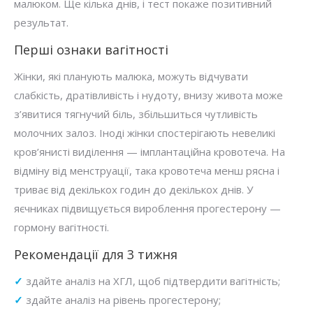
малюком. Ще кілька днів, і тест покаже позитивний
результат.
Перші ознаки вагітності
Жінки, які планують малюка, можуть відчувати
слабкість, дратівливість і нудоту, внизу живота може
з’явитися тягнучий біль, збільшиться чутливість
молочних залоз. Іноді жінки спостерігають невеликі
кров’янисті виділення — імплантаційна кровотеча. На
відміну від менструації, така кровотеча менш рясна і
триває від декількох годин до декількох днів. У
яєчниках підвищується вироблення прогестерону —
гормону вагітності.
Рекомендації для 3 тижня
✓
здайте аналіз на ХГЛ, щоб підтвердити вагітність;
✓
здайте аналіз на рівень прогестерону;