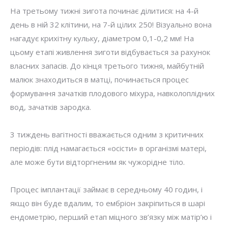
На третьому тижні зигота починає ділитися: на 4-й
день в ній 32 клітини, на 7-й цілих 250! Візуально вона
нагадує крихітну кульку, діаметром 0,1-0,2 мм! На
цьому етапі живлення зиготи відбувається за рахунок
власних запасів. До кінця третього тижня, майбутній
малюк знаходиться в матці, починається процес
формування зачатків плодового міхура, навколоплідних
вод, зачатків зародка.
3 тиждень вагітності вважається одним з критичних
періодів: плід намагається «осісти» в організмі матері,
але може бути відторгненим як чужорідне тіло.
Процес імплантації займає в середньому 40 годин, і
якщо він буде вдалим, то ембріон закріпиться в шарі
ендометрію, перший етап міцного зв’язку між матір’ю і