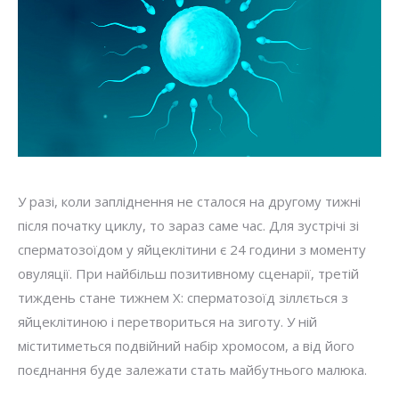
У разі, коли запліднення не сталося на другому тижні
після початку циклу, то зараз саме час. Для зустрічі зі
сперматозоїдом у яйцеклітини є 24 години з моменту
овуляції. При найбільш позитивному сценарії, третій
тиждень стане тижнем X: сперматозоїд зіллється з
яйцеклітиною і перетвориться на зиготу. У ній
міститиметься подвійний набір хромосом, а від його
поєднання буде залежати стать майбутнього малюка.