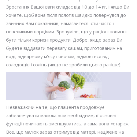
Зростання Вашої ваги складає від 10 до 14 кг, і якщо Ви
хочете, щоб вона після пологів швидко повернувся до
звичних Вам показників, намагайтеся їсти часто і
невеликими порціями. Зрозуміло, що у раціоні повинні
бути тільки корисні продукти. Добре, якщо зараз Ви
будете віддавати перевагу кашам, приготованим на
воді, відварному м’ясу і овочам, відмовтеся від
солодощів і солінь (якщо не зробили цього раніше).
Незважаючи на те, що плацента продовжує
забезпечувати малюка всім необхідним, її основні
функції починають зменшуватись, а сама вона «старіє».
Все, що малюк зараз отримує від матері, націлене на