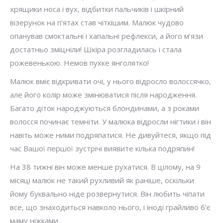
хрящики носа і вух, відбитки пальчиків і шкірний
візерунок на п’ятах став чіткішим. Малюк чудово
опанував смоктальні і хапальні рефлекси, а його м’язи
достатньо зміцніли! Шкіра розгладилась і стала
рожевенькою. Немов пухке янголятко!
Малюк вміє відкривати очі, у нього відросло волоссячко,
але його колір може змінюватися після народження.
Багато діток народжуються блондинами, а з роками
волосся починає темніти. У малюка відросли нігтики і він
навіть може ними подряпатися. Не дивуйтеся, якщо під
час Вашої першої зустрічі виявите кілька подряпин!
На 38 тижні він може менше рухатися. В цілому, на 9
місяці малюк не такий рухливий як раніше, оскільки
йому буквально ніде розвернутися. Він любить чіпати
все, що знаходиться навколо нього, і іноді грайливо б’є
маму ніжками.