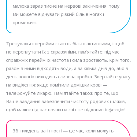
малюка зараз тисне на нервові закінчення, тому
Ви можете відчувати різкий біль в ногах і
промежині.
Тренувальні перейми стають більш активними, і щоб
не переплутати їх з справжніми, пам’ятайте: під час
справжніх перейм їх частота і сила зростають. Крім того,
разом з ними відходять води, а за кілька днів до, або в
день пологів виходить слизова пробка. Звертайте увагу
на виділення: якщо помітили домішки крові —
телефонуйте лікарю. Пам’ятайте також про те, що
Ваше завдання забезпечити чистоту родових шляхів,
щоб малюк під час появи на світ не підхопив інфекцію!
38 тиждень вагітності — це час, коли можуть