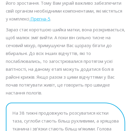
його зростання. Тому Вам украй важливо забезпечити
свій організм необхідними компонентами, які містяться
у комплексі
Прегна-5
.
Зараз стає коротшою шийка матки, вона розкривається,
щоб малюк зміг вийти. А поки він сильно тисне на
сечовий міхур, примушуючи Вас щоразу бігати до
вбиральні. До всіх інших відчуттів, які то
послаблювались, то загострювалися протягом усієї
вагітності, на даному етапі можуть додатися болі в
районі крижів. Якщо разом з цими відчуттями у Вас
почав потягувати живіт, це говорить про швидке
настання пологів.
На 38 тижні продовжують розсуватися кістки
таза, суглоби стають більш рухливими, а хрящова
тканина і зв’язки стають більш м’якими. Голова