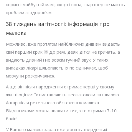
корисні майбутній мамі, якщо і вона, і партнер не мають
проблем зі здоров’ям.
38 тиждень вагітності: інформація про
малюка
Можливо, вже протягом найближчих днів він видасть
свій перший крик 🙂 До речі, деякі дітки не кричать, а
видають дивний і не зовсім гучний звук. У таких
випадках лікарі шльопають їх по сідничках, щоб
мовчуни розкричалися.
А ще він після народження отримає перші у своєму
житті оцінки: їх виставляють неонатологи за шкалою
Апгар після ретельного обстеження малюка.
Відмінниками можна вважати тих, хто отримав 7-10
балів!
У Вашого малюка зараз вже досить тверденькі