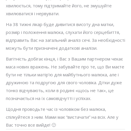
хвилюється, тому підтримайте його, не змушуйте
хвилюватися і нервувати.
На 38 тижні лікар буде дивитися висоту дна матки,
розмір і положення малюка, слухати його серцебиття,
відправить Вас на загальний аналіз сечі. За необхідності
можуть бути призначені додаткові аналізи.
Вагітність добігає кінця, і Вас з Вашим партнером чекає
маса нових вражень. Не забувайте про те, що Ви маєте
бути не тільки матір’ю для майбутнього малюка, але і
дружиною та подругою для свого чоловіка. Дітки дуже
тонко відчувають, коли в родині «щось не так», це
позначається на їх самовідчутті і успіхах.
Щодня проводьте час із чоловіком без малюка,
спілкуйтеся з ним. Мами має “вистачати” на всіх. Але у
Вас точно все вийде! 🙂