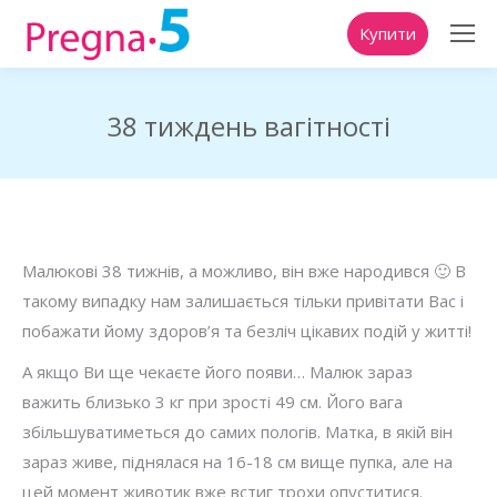
Купити
38 тиждень вагітності
You are here:
Малюкові 38 тижнів, а можливо, він вже народився 🙂 В
такому випадку нам залишається тільки привітати Вас і
побажати йому здоров’я та безліч цікавих подій у житті!
А якщо Ви ще чекаєте його появи… Малюк зараз
важить близько 3 кг при зрості 49 см. Його вага
збільшуватиметься до самих пологів. Матка, в якій він
зараз живе, піднялася на 16-18 см вище пупка, але на
цей момент животик вже встиг трохи опуститися.