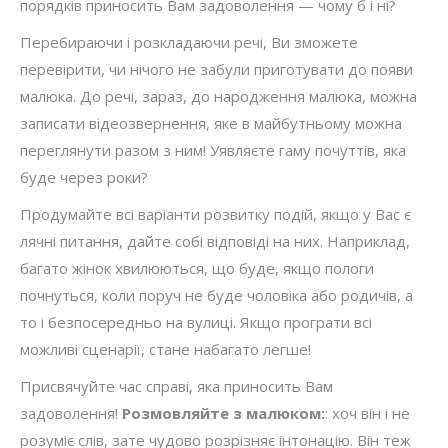
порядків приносить Вам задоволення — чому б і ні?
Перебираючи і розкладаючи речі, Ви зможете
перевірити, чи нічого не забули приготувати до появи
малюка. До речі, зараз, до народження малюка, можна
записати відеозвернення, яке в майбутньому можна
переглянути разом з ним! Уявляєте гаму почуттів, яка
буде через роки?
Продумайте всі варіанти розвитку подій, якщо у Вас є
лячні питання, дайте собі відповіді на них. Наприклад,
багато жінок хвилюються, що буде, якщо пологи
почнуться, коли поруч не буде чоловіка або родичів, а
то і безпосередньо на вулиці. Якщо програти всі
можливі сценарії, стане набагато легше!
Присвячуйте час справі, яка приносить Вам
задоволення!
Розмовляйте з малюком:
: хоч він і не
розуміє слів, зате чудово розрізняє інтонацію. Він теж