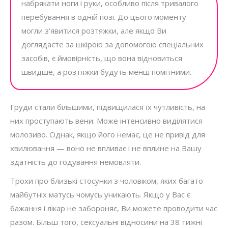
набрякати ноги і руки, особливо після тривалого
перебування в одній позі. До цього моменту
могли з’явитися розтяжки, але якщо Ви
доглядаєте за шкірою за допомогою спеціальних
засобів, є ймовірність, що вона відновиться
швидше, а розтяжки будуть менш помітними.
Груди стали більшими, підвищилася їх чутливість, на
них проступають вени. Може інтенсивно виділятися
молозиво. Однак, якщо його немає, це не привід для
хвилювання — воно не впливає і не вплине на Вашу
здатність до годування немовляти.
Трохи про близькі стосунки з чоловіком, яких багато
майбутніх матусь чомусь уникають. Якщо у Вас є
бажання і лікар не забороняє, Ви можете проводити час
разом. Більш того, сексуальні відносини на 38 тижні